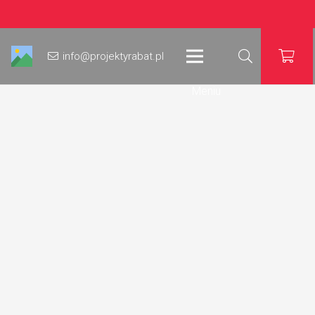
info@projektyrabat.pl
Meniu