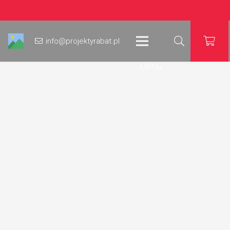
info@projektyrabat.pl
Meniu