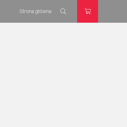
Strona główna