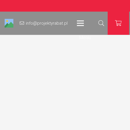
info@projektyrabat.pl
Meniu