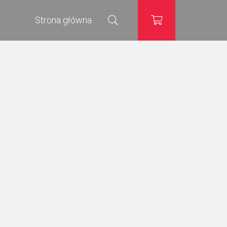
Strona główna