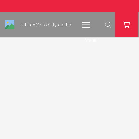
info@projektyrabat.pl
Meniu