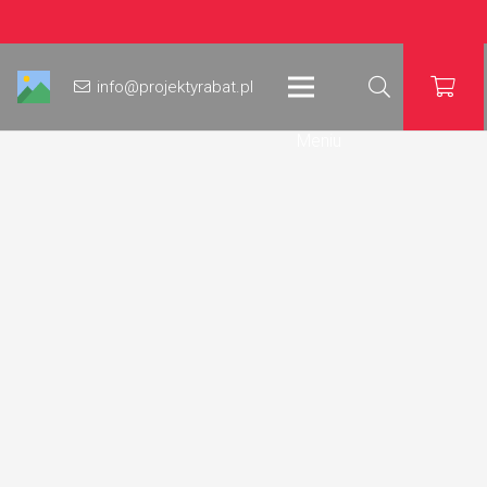
info@projektyrabat.pl
Meniu