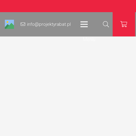
info@projektyrabat.pl
Meniu