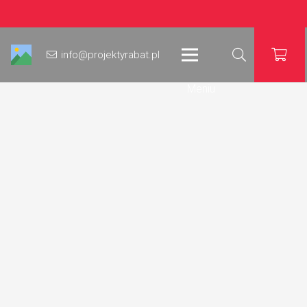
info@projektyrabat.pl
Meniu