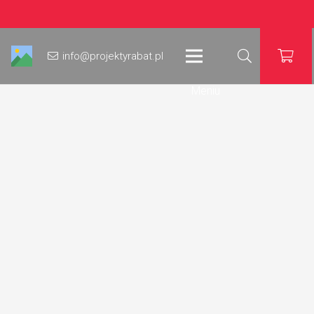
info@projektyrabat.pl
Meniu