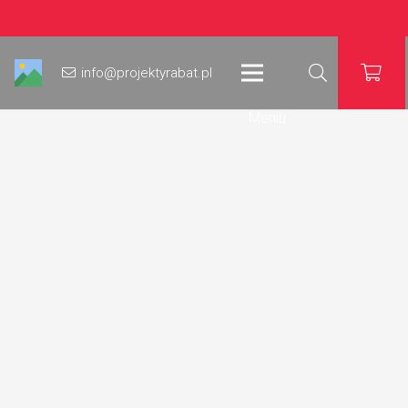
info@projektyrabat.pl
Meniu