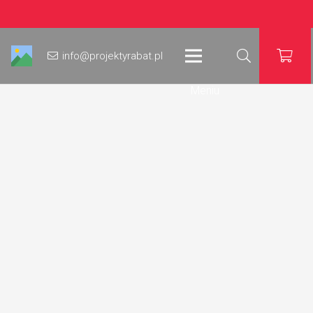
info@projektyrabat.pl
Meniu