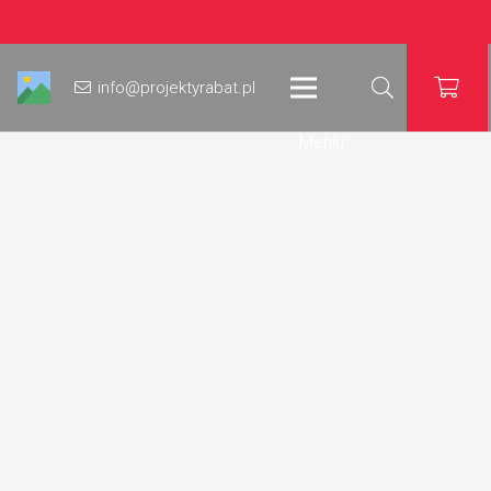
info@projektyrabat.pl
Meniu