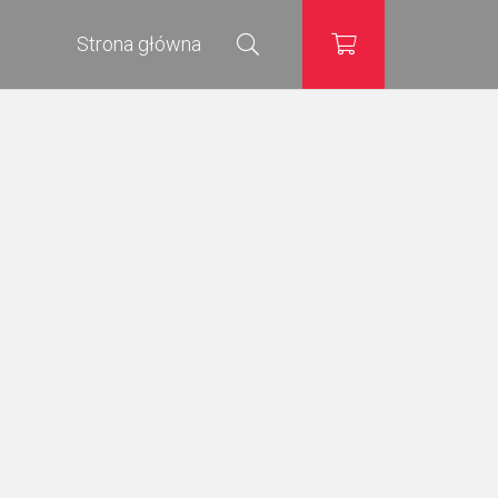
Strona główna