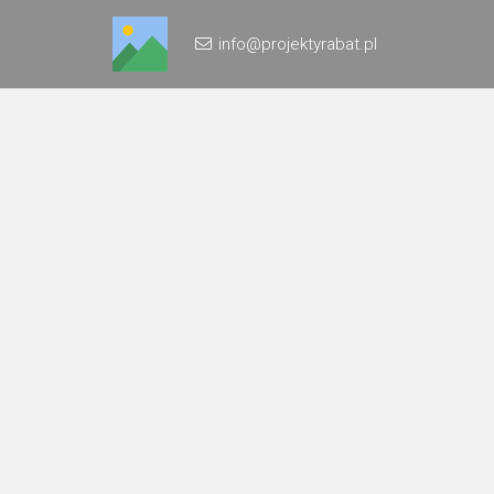
info@projektyrabat.pl