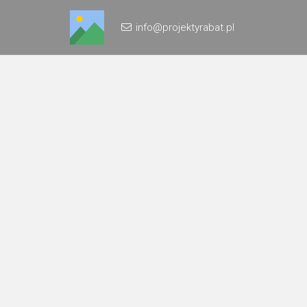
info@projektyrabat.pl