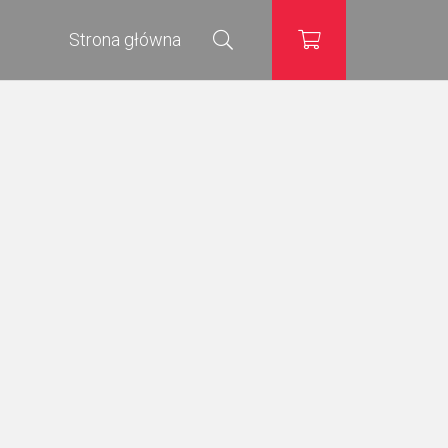
Strona główna