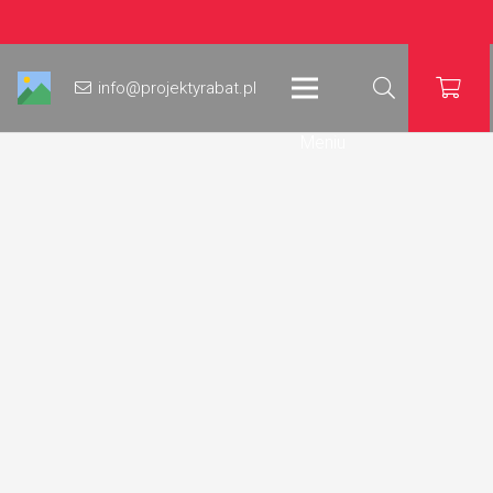
info@projektyrabat.pl
Meniu