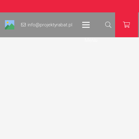
info@projektyrabat.pl
Meniu