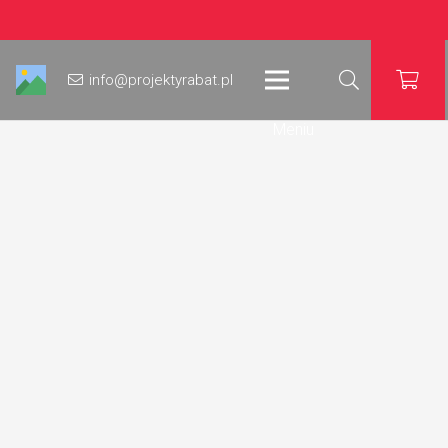
info@projektyrabat.pl
Meniu