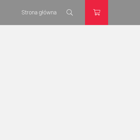
Strona główna