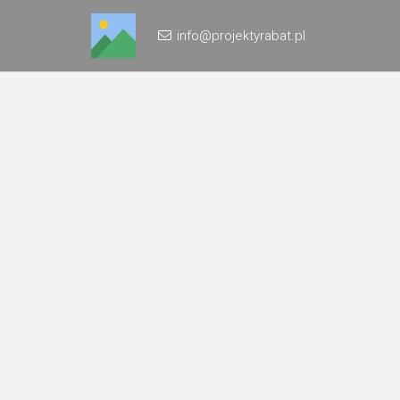
info@projektyrabat.pl