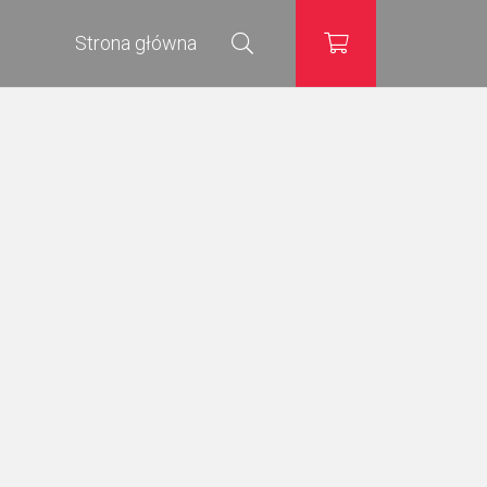
Strona główna