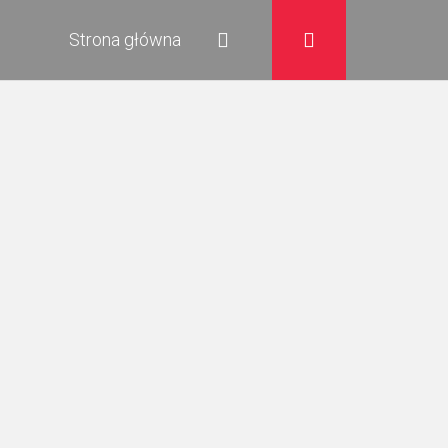
Strona główna