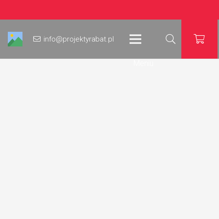
info@projektyrabat.pl
Meniu