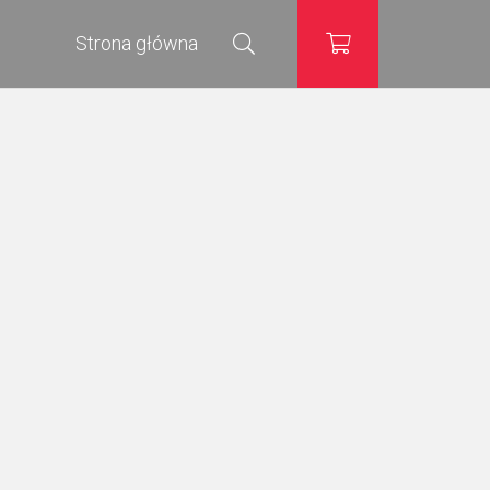
Strona główna