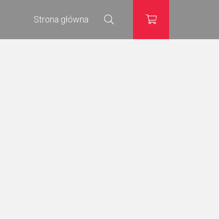
Strona główna