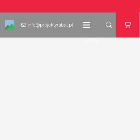
info@projektyrabat.pl
Meniu