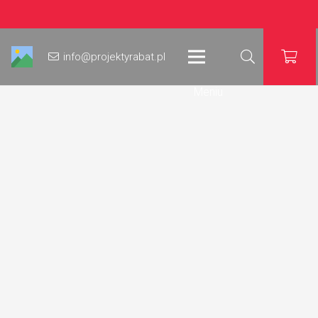
info@projektyrabat.pl
Meniu