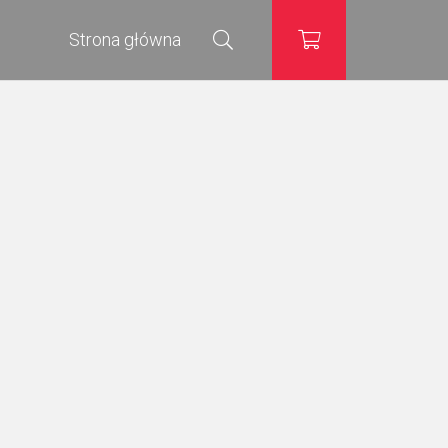
Strona główna