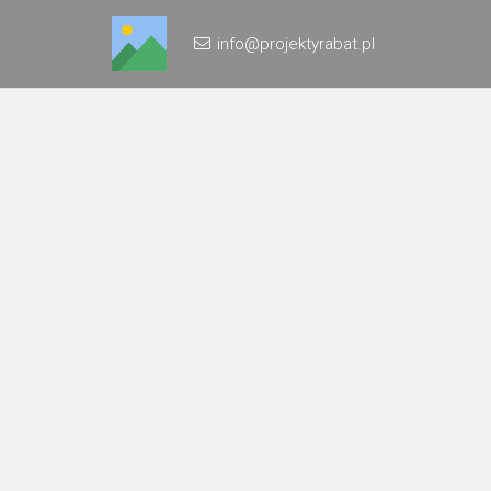
info@projektyrabat.pl