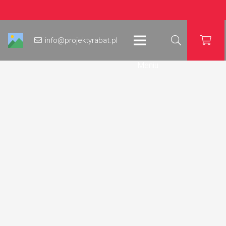
info@projektyrabat.pl
Meniu