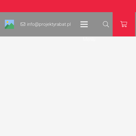
info@projektyrabat.pl
Meniu